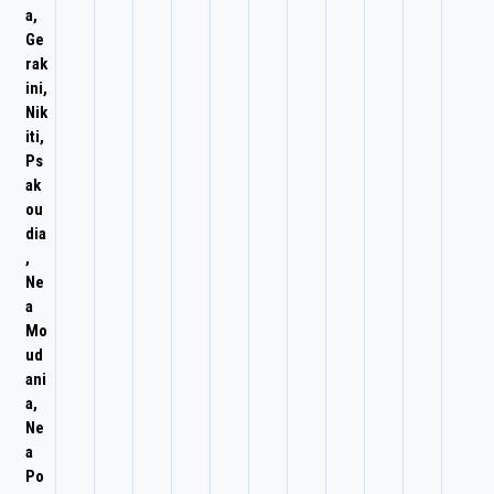
a,
Ge
rak
ini,
Nik
iti,
Ps
ak
ou
dia
,
Ne
a
Mo
ud
ani
a,
Ne
a
Po