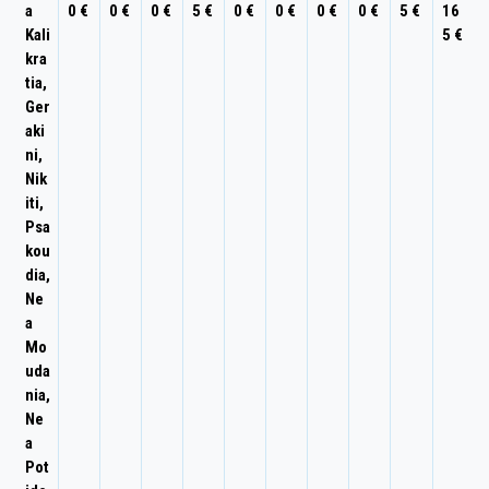
a
0 €
0 €
0 €
5 €
0 €
0 €
0 €
0 €
5 €
16
Kali
5 €
kra
tia,
Ger
aki
ni,
Nik
iti
,
Psa
kou
dia,
Ne
a
Mo
uda
nia
,
Ne
a
Pot