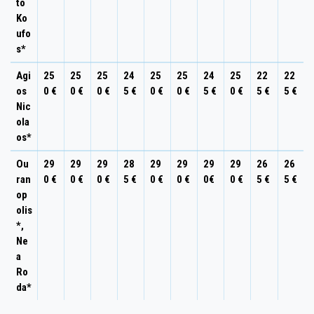
to
Ko
ufo
s*
Agi
25
25
25
24
25
25
24
25
22
22
os
0 €
0 €
0 €
5 €
0 €
0 €
5 €
0 €
5 €
5 €
Nic
ola
os*
Ou
29
29
29
28
29
29
29
29
26
26
ran
0 €
0 €
0 €
5 €
0 €
0 €
0€
0 €
5 €
5 €
op
olis
*,
Ne
a
Ro
da*