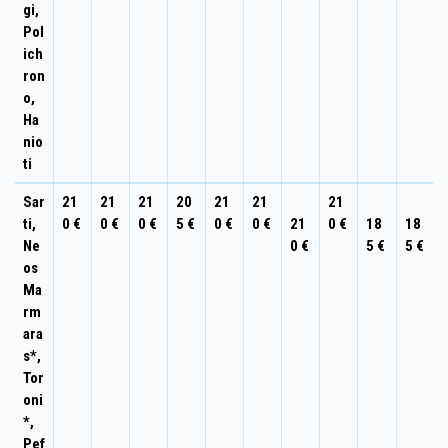
gi,
Pol
ich
ron
o,
Ha
nio
ti
Sar
21
21
21
20
21
21
21
ti,
0 €
0 €
0 €
5 €
0 €
0 €
21
0 €
18
18
Ne
0 €
5 €
5 €
os
Ma
rm
ara
s*,
Tor
oni
*,
Pef