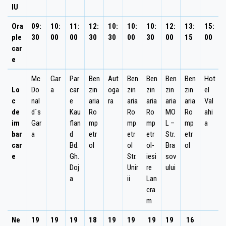
IU
Ora
09:
10:
11:
12:
10:
10:
10:
12:
13:
15:
ple
30
00
00
30
30
00
30
00
15
00
car
e
Mc
Gar
Par
Ben
Aut
Ben
Ben
Ben
Ben
Hot
Lo
Do
a
car
zin
oga
zin
zin
zin
zin
el
c
nal
e
aria
ra
aria
aria
aria
aria
Val
de
d`s
Kau
Ro
Ro
Ro
MO
Ro
ahi
im
Gar
flan
mp
mp
mp
L –
mp
a
bar
a
d
etr
etr
etr
Str.
etr
car
Bd.
ol
ol
ol-
Bra
ol
e
Gh.
Str.
iesi
sov
Doj
Unir
re
ului
a
ii
Lan
cra
m
Ne
19
19
19
18
19
19
19
19
16