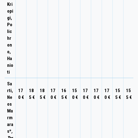
Kri
opi
gi,
Po
lic
hr
on
o,
Ha
nio
ti
Sa
rti,
17
18
18
17
16
15
17
17
17
15
15
Ne
0 €
5 €
5 €
0 €
5 €
0 €
0 €
0 €
0 €
5 €
5 €
os
Ma
rm
ara
s*
,
Tor