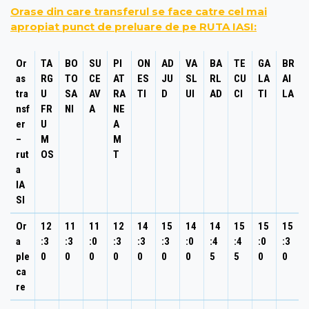
Orase din care transferul se face catre cel mai
apropiat punct de preluare de pe RUTA IASI:
Or
TA
BO
SU
PI
ON
AD
VA
BA
TE
GA
BR
as
RG
TO
CE
AT
ES
JU
SL
RL
CU
LA
AI
tra
U
SA
AV
RA
TI
D
UI
AD
CI
TI
LA
nsf
FR
NI
A
NE
er
U
A
–
M
M
rut
OS
T
a
IA
SI
Or
12
11
11
12
14
15
14
14
15
15
15
a
:3
:3
:0
:3
:3
:3
:0
:4
:4
:0
:3
ple
0
0
0
0
0
0
0
5
5
0
0
ca
re