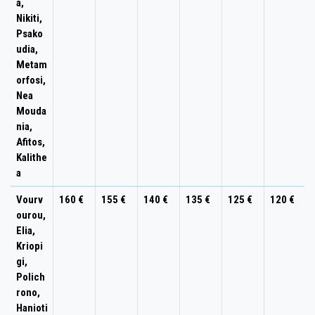
a,
Nikiti,
Psako
udia,
Metam
orfosi,
Nea
Mouda
nia,
Afitos,
Kalithe
a
Vourv
160 €
155 €
140 €
135 €
125 €
120 €
ourou,
Elia,
Kriopi
gi,
Polich
rono,
Hanioti