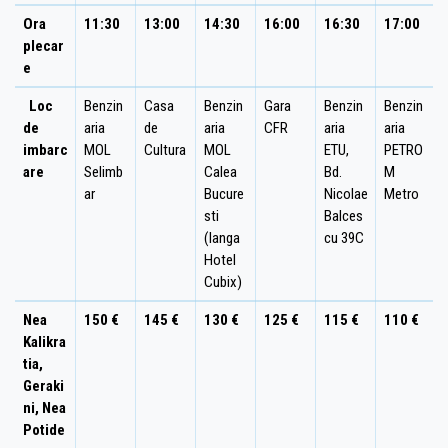
Ora
11:30
13:00
14:30
16:00
16:30
17:00
plecar
e
Loc
Benzin
Casa
Benzin
Gara
Benzin
Benzin
de
aria
de
aria
CFR
aria
aria
imbarc
MOL
Cultura
MOL
ETU,
PETRO
are
Selimb
Calea
Bd.
M
ar
Bucure
Nicolae
Metro
sti
Balces
(langa
cu 39C
Hotel
Cubix)
Nea
150 €
145 €
130 €
125 €
115 €
110 €
Kalikra
tia,
Geraki
ni,
Nea
Potide