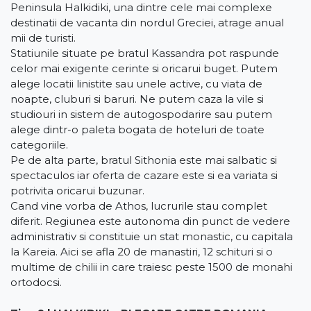
Peninsula Halkidiki, una dintre cele mai complexe
destinatii de vacanta din nordul Greciei, atrage anual
mii de turisti.
Statiunile situate pe bratul Kassandra pot raspunde
celor mai exigente cerinte si oricarui buget. Putem
alege locatii linistite sau unele active, cu viata de
noapte, cluburi si baruri. Ne putem caza la vile si
studiouri in sistem de autogospodarire sau putem
alege dintr-o paleta bogata de hoteluri de toate
categoriile.
Pe de alta parte, bratul Sithonia este mai salbatic si
spectaculos iar oferta de cazare este si ea variata si
potrivita oricarui buzunar.
Cand vine vorba de Athos, lucrurile stau complet
diferit. Regiunea este autonoma din punct de vedere
administrativ si constituie un stat monastic, cu capitala
la Kareia. Aici se afla 20 de manastiri, 12 schituri si o
multime de chilii in care traiesc peste 1500 de monahi
ortodocsi.