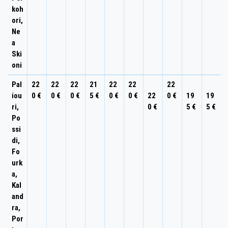
koh
ori,
Ne
a
Ski
oni
Pal
22
22
22
21
22
22
22
iou
0 €
0 €
0 €
5 €
0 €
0 €
22
0 €
19
19
ri,
0 €
5 €
5 €
Po
ssi
di,
Fo
urk
a,
Kal
and
ra,
Por