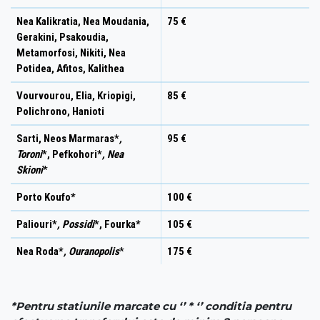
Nea Kalikratia, Nea Moudania,
75 €
Gerakini, Psakoudia,
Metamorfosi, Nikiti, Nea
Potidea, Afitos, Kalithea
Vourvourou, Elia, Kriopigi,
85 €
Polichrono, Hanioti
Sarti, Neos Marmaras*
,
95 €
Toroni
*, Pefkohori*
, Nea
Skioni
*
Porto Koufo*
100 €
Paliouri*
, Possidi
*, Fourka*
105 €
Nea Roda*
, Ouranopolis
*
175 €
*Pentru statiunile marcate cu
‘’ * ‘’
conditia pentru