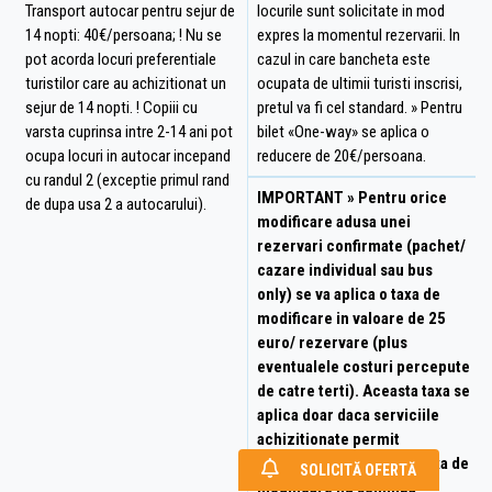
Transport autocar pentru sejur de
locurile sunt solicitate in mod
14 nopti: 40€/persoana; ! Nu se
expres la momentul rezervarii. In
pot acorda locuri preferentiale
cazul in care bancheta este
turistilor care au achizitionat un
ocupata de ultimii turisti inscrisi,
sejur de 14 nopti. ! Copiii cu
pretul va fi cel standard. » Pentru
varsta cuprinsa intre 2-14 ani pot
bilet «One-way» se aplica o
ocupa locuri in autocar incepand
reducere de 20€/persoana.
cu randul 2 (exceptie primul rand
IMPORTANT
» Pentru orice
de dupa usa 2 a autocarului).
modificare adusa unei
rezervari confirmate (pachet/
cazare individual sau bus
only) se va aplica o taxa de
modificare in valoare de 25
euro/ rezervare (plus
eventualele costuri percepute
de catre terti). Aceasta taxa se
aplica doar daca serviciile
achizitionate permit
modificarea solicitata. Taxa de
SOLICITĂ OFERTĂ
modificare nu schimba