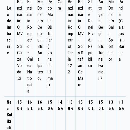
Be
Be
Mc
Pe
Ga
Be
Be
St
Au
Mc
Pa
Lo
nzi
nzi
Do
co
ra
nzi
nzi
ati
to
Do
nd
c
nar
nar
nal
Mo
nar
nar
e
gar
nal
a
de
ia
ia
d`s
l –
ia
ia
Re
a
d`s
(C
im
O
Ro
Ce
BD
Ro
O
nel
Ge
Sal
ala
ba
MV
mp
ntr
Tra
mp
MV
Blv
gi
a
ras
rc
–
etr
u –
ian
etr
–
d.
–
Sp
i) –
ar
Str.
ol
Str.
(
ol
So
Re
Str.
ort
Bar
e
Cu
–
An
zo
Tar
s.S
pu
Tra
uril
ier
za
Cal
a
na
la
tef
bli
nsi
or
a
Vo
ea
Ipa
Lid
12
an
cii
lva
da
Na
tes
l 1
2
Cel
nie
52
tio
cu
ma
Ma
i 7
nal
i)
re
a
Ne
15
16
16
15
14
13
15
15
15
13
13
a
0 €
5 €
5 €
0 €
5 €
0 €
0 €
0 €
0 €
5 €
5 €
Kal
ikr
ati