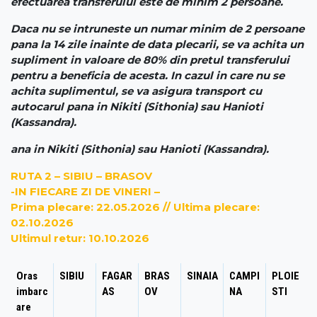
efectuarea transferului este de minim 2 persoane.
Daca nu se intruneste un numar minim de 2 persoane
pana la 14 zile inainte de data plecarii, se va achita un
supliment in valoare de 80% din pretul transferului
pentru a beneficia de acesta. In cazul in care nu se
achita suplimentul, se va asigura transport cu
autocarul pana in Nikiti (Sithonia) sau Hanioti
(Kassandra).
ana in Nikiti (Sithonia) sau Hanioti (Kassandra).
RUTA 2 – SIBIU – BRASOV
-IN FIECARE ZI DE VINERI –
Prima plecare: 22.05.2026 // Ultima plecare:
02.10.2026
Ultimul retur: 10.10.2026
Oras
SIBIU
FAGAR
BRAS
SINAIA
CAMPI
PLOIE
imbarc
AS
OV
NA
STI
are