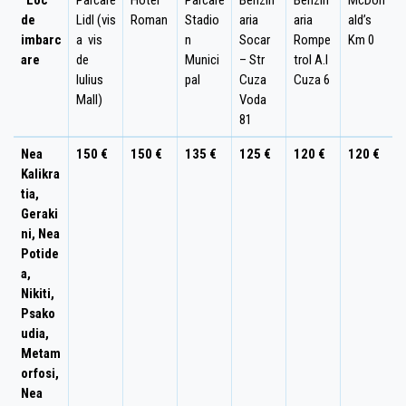
de
Lidl (vis
Roman
Stadio
aria
aria
ald’s
imbarc
a vis
n
Socar
Rompe
Km 0
are
de
Munici
– Str
trol A.I
Iulius
pal
Cuza
Cuza 6
Mall)
Voda
81
Nea
150 €
150 €
135 €
125 €
120 €
120 €
Kalikra
tia,
Geraki
ni, Nea
Potide
a,
Nikiti,
Psako
udia,
Metam
orfosi,
Nea