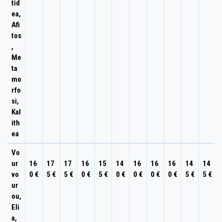
tid
ea,
Afi
tos
,
Me
ta
mo
rfo
si,
Kal
ith
ea
Vo
ur
16
17
17
16
15
14
16
16
16
14
14
vo
0 €
5 €
5 €
0 €
5 €
0 €
0 €
0 €
0 €
5 €
5 €
ur
ou,
Eli
a,