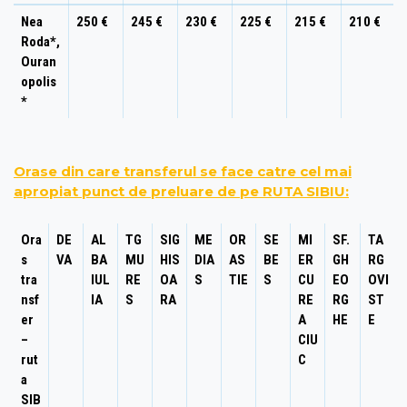
Nea
250 €
245 €
230 €
225 €
215 €
210 €
Roda*,
Ouran
opolis
*
Orase din care transferul se face catre cel mai
apropiat punct de preluare de pe RUTA SIBIU:
Ora
DE
AL
TG
SIG
ME
OR
SE
MI
SF.
TA
s
VA
BA
MU
HIS
DIA
AS
BE
ER
GH
RG
tra
IUL
RE
OA
S
TIE
S
CU
EO
OVI
nsf
IA
S
RA
RE
RG
ST
er
A
HE
E
–
CIU
rut
C
a
SIB