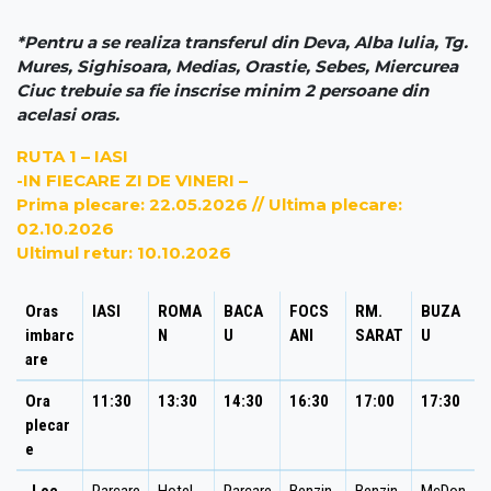
*Pentru a se realiza transferul din Deva, Alba Iulia, Tg.
Mures, Sighisoara, Medias, Orastie, Sebes, Miercurea
Ciuc trebuie sa fie inscrise minim 2 persoane din
acelasi oras.
RUTA 1 – IASI
-IN FIECARE ZI DE VINERI –
Prima plecare: 22.05.2026 // Ultima plecare:
02.10.2026
Ultimul retur: 10.10.2026
Oras
IASI
ROMA
BACA
FOCS
RM.
BUZA
imbarc
N
U
ANI
SARAT
U
are
Ora
11:30
13:30
14:30
16:30
17:00
17:30
plecar
e
Loc
Parcare
Hotel
Parcare
Benzin
Benzin
McDon