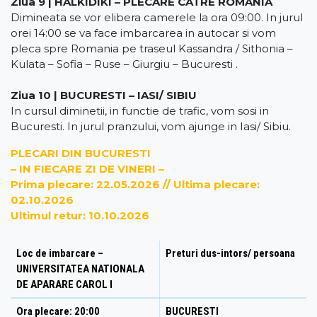
Ziua 9 | HALKIDIKI – PLECARE CATRE ROMANIA
Dimineata se vor elibera camerele la ora 09:00. In jurul
orei 14:00 se va face imbarcarea in autocar si vom
pleca spre Romania pe traseul Kassandra / Sithonia –
Kulata – Sofia – Ruse – Giurgiu – Bucuresti .
Ziua 10 | BUCURESTI – IASI/ SIBIU
In cursul diminetii, in functie de trafic, vom sosi in
Bucuresti. In jurul pranzului, vom ajunge in Iasi/ Sibiu.
PLECARI DIN BUCURESTI
– IN FIECARE ZI DE VINERI –
Prima plecare: 22.05.2026 // Ultima plecare:
02.10.2026
Ultimul retur: 10.10.2026
Loc de imbarcare –
Preturi dus-intors/ persoana
UNIVERSITATEA NATIONALA
DE APARARE CAROL I
Ora plecare:
20:00
BUCURESTI