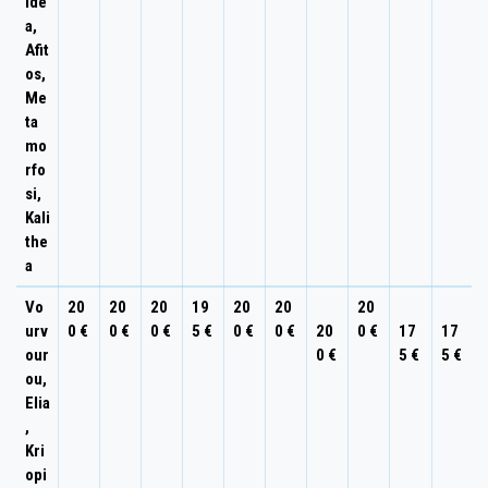
ide
a,
Afit
os,
Me
ta
mo
rfo
si,
Kali
the
a
Vo
20
20
20
19
20
20
20
urv
0 €
0 €
0 €
5 €
0 €
0 €
20
0 €
17
17
our
0 €
5 €
5 €
ou,
Elia
,
Kri
opi