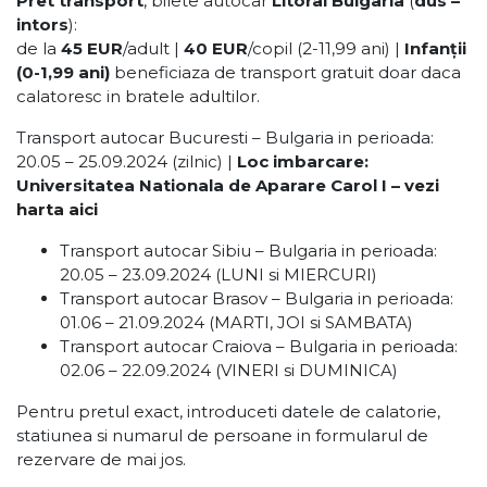
Pret transport
, bilete autocar
Litoral Bulgaria
(
dus –
intors
):
de la
45 EUR
/adult |
40 EUR
/copil (2-11,99 ani) |
Infanții
(0-1,99 ani)
beneficiaza de transport gratuit doar daca
calatoresc in bratele adultilor.
Transport autocar Bucuresti – Bulgaria in perioada:
20.05 – 25.09.2024 (zilnic) |
Loc imbarcare:
Universitatea Nationala de Aparare Carol I –
vezi
harta aici
Transport autocar Sibiu – Bulgaria in perioada:
20.05 – 23.09.2024 (LUNI si MIERCURI)
Transport autocar Brasov – Bulgaria in perioada:
01.06 – 21.09.2024 (MARTI, JOI si SAMBATA)
Transport autocar Craiova – Bulgaria in perioada:
02.06 – 22.09.2024 (VINERI si DUMINICA)
Pentru pretul exact, introduceti datele de calatorie,
statiunea si numarul de persoane in formularul de
rezervare de mai jos.