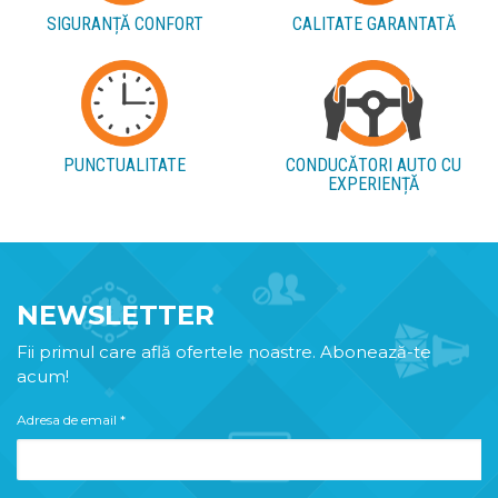
SIGURANȚĂ CONFORT
CALITATE GARANTATĂ
PUNCTUALITATE
CONDUCĂTORI AUTO CU
EXPERIENȚĂ
NEWSLETTER
Fii primul care află ofertele noastre. Abonează-te
acum!
Adresa de email
*