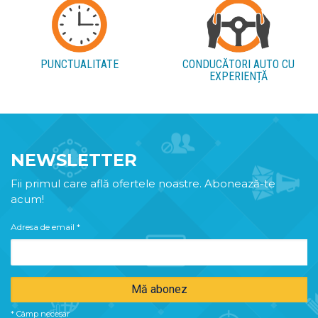
PUNCTUALITATE
CONDUCĂTORI AUTO CU
EXPERIENȚĂ
NEWSLETTER
Fii primul care află ofertele noastre. Abonează-te
acum!
Adresa de email
*
*
Câmp necesar